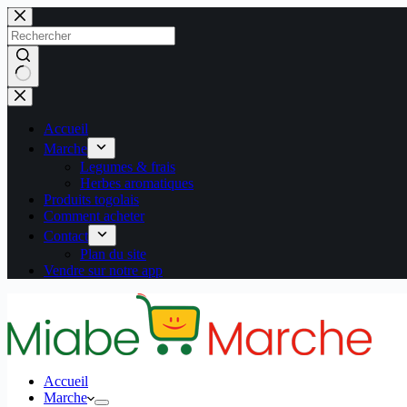
Passer
au
contenu
Aucun
résultat
Accueil
Marche
Legumes & frais
Herbes aromatiques
Produits togolais
Comment acheter
Contact
Plan du site
Vendre sur notre app
Accueil
Marche