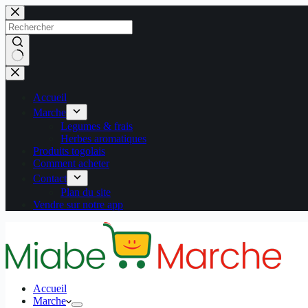
Passer
au
contenu
Aucun
résultat
Accueil
Marche
Legumes & frais
Herbes aromatiques
Produits togolais
Comment acheter
Contact
Plan du site
Vendre sur notre app
Accueil
Marche