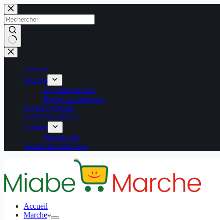
Passer
au
contenu
Aucun
résultat
Accueil
Marche
Legumes & frais
Herbes aromatiques
Produits togolais
Comment acheter
Contact
Plan du site
Vendre sur notre app
Accueil
Marche