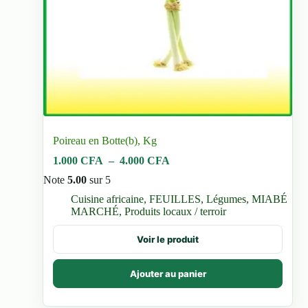
Poireau en Botte(b), Kg
Plage
1.000
CFA
–
4.000
CFA
de
Note
5.00
sur 5
prix :
1.000 CFA
Cuisine africaine
,
FEUILLES
,
Légumes
,
MIABÉ
à
MARCHÉ
,
Produits locaux / terroir
4.000 CFA
Ce
Voir le produit
produit
a
plusieurs
Ajouter au panier
variations.
Les
options