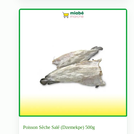
peuvent
être
choisies
sur
la
page
du
produit
Poisson Sèche Salé (Dzemekpe) 500g