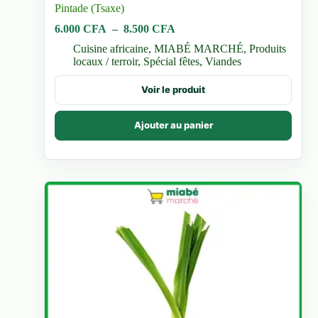
Pintade (Tsaxe)
Plage
6.000
CFA
–
8.500
CFA
de
Cuisine africaine
,
MIABÉ MARCHÉ
,
Produits
prix :
locaux / terroir
,
Spécial fêtes
,
Viandes
6.000 CFA
à
Ce
Voir le produit
8.500 CFA
produit
a
plusieurs
Ajouter au panier
variations.
Les
options
peuvent
être
choisies
sur
la
page
du
produit