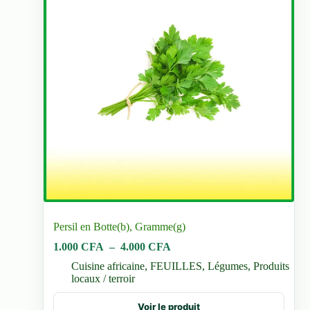
Persil en Botte(b), Gramme(g)
Plage
1.000
CFA
–
4.000
CFA
de
Cuisine africaine
,
FEUILLES
,
Légumes
,
Produits
prix :
locaux / terroir
1.000 CFA
à
Ce
Voir le produit
4.000 CFA
produit