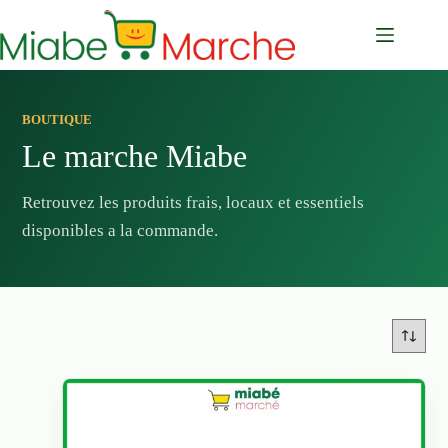
Passer
au
contenu
BOUTIQUE
Le marche Miabe
Retrouvez les produits frais, locaux et essentiels
disponibles a la commande.