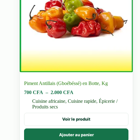
Piment Antillais (Gboébéssé) en Botte, Kg
Plage
700
CFA
–
2.000
CFA
de
Cuisine africaine
,
Cuisine rapide
,
Épicerie /
prix :
Produits secs
700 CFA
à
Ce
Voir le produit
2.000 CFA
produit
a
plusieurs
Ajouter au panier
variations.