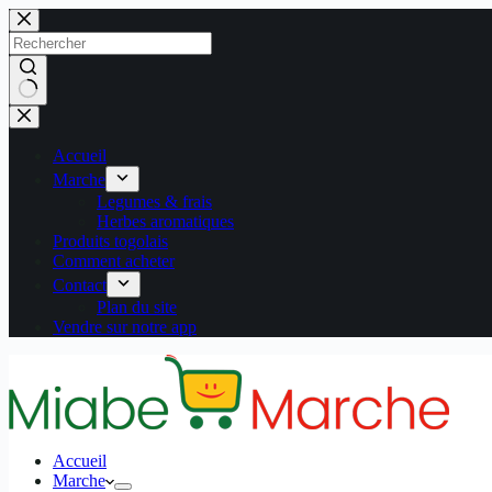
Passer
au
contenu
Aucun
résultat
Accueil
Marche
Legumes & frais
Herbes aromatiques
Produits togolais
Comment acheter
Contact
Plan du site
Vendre sur notre app
Accueil
Marche