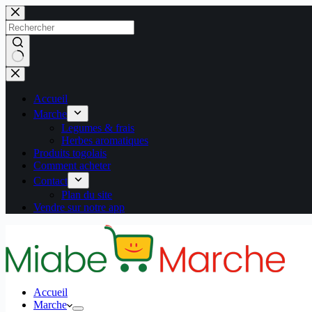
Passer
au
contenu
Aucun
résultat
Accueil
Marche
Legumes & frais
Herbes aromatiques
Produits togolais
Comment acheter
Contact
Plan du site
Vendre sur notre app
Accueil
Marche