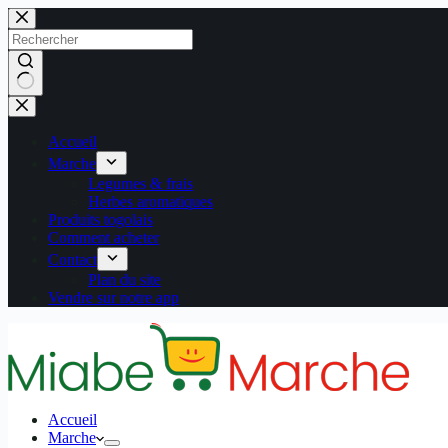
Passer
au
contenu
Aucun
résultat
Accueil
Marche
Legumes & frais
Herbes aromatiques
Produits togolais
Comment acheter
Contact
Plan du site
Vendre sur notre app
Accueil
Marche