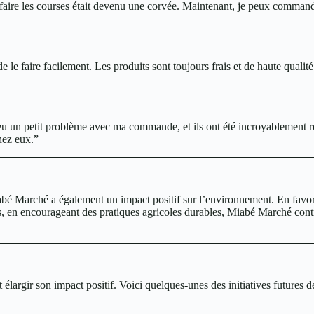
e les courses était devenu une corvée. Maintenant, je peux commander t
le faire facilement. Les produits sont toujours frais et de haute qualit
a eu un petit problème avec ma commande, et ils ont été incroyablement 
hez eux.”
abé Marché a également un impact positif sur l’environnement. En favoris
s, en encourageant des pratiques agricoles durables, Miabé Marché contr
largir son impact positif. Voici quelques-unes des initiatives futures de