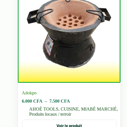
Adokpo
Plage
6.000
CFA
–
7.500
CFA
de
AHOÉ TOOLS
,
CUISINE
,
MIABÉ MARCHÉ
,
prix :
Produits locaux / terroir
6.000 CFA
à
Ce
Voir le produit
7.500 CFA
produit