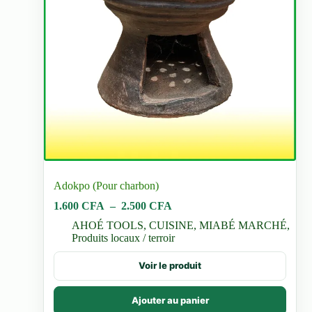
Adokpo (Pour charbon)
Plage
1.600
CFA
–
2.500
CFA
de
AHOÉ TOOLS
,
CUISINE
,
MIABÉ MARCHÉ
,
prix :
Produits locaux / terroir
1.600 CFA
à
Ce
Voir le produit
2.500 CFA
produit
a
plusieurs
Ajouter au panier
variations.