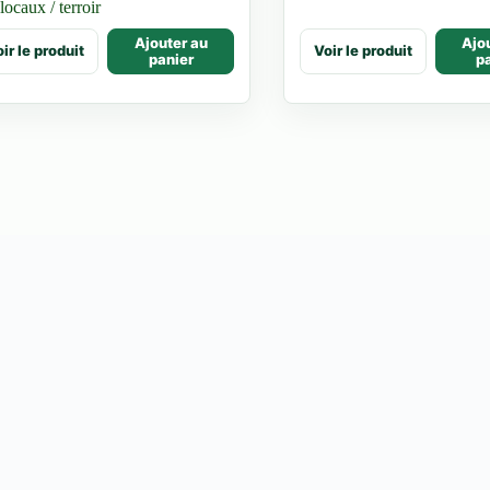
locaux / terroir
300 CFA
Ajouter au
Ajo
ir le produit
Voir le produit
uit
panier
p
ieurs
ations.
ons
vent
sies
e
uit