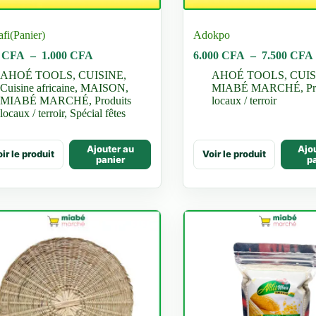
fi(Panier)
Adokpo
Plage
0
CFA
–
1.000
CFA
6.000
CFA
–
7.500
CFA
de
AHOÉ TOOLS
,
CUISINE
,
AHOÉ TOOLS
,
CUIS
prix :
Cuisine africaine
,
MAISON
,
MIABÉ MARCHÉ
,
Pr
700 CFA
MIABÉ MARCHÉ
,
Produits
locaux / terroir
à
locaux / terroir
,
Spécial fêtes
1.000 CFA
Ce
Ajouter au
Ajo
ir le produit
Voir le produit
uit
produit
panier
p
a
ieurs
plusieurs
ations.
variations.
Les
ons
options
vent
peuvent
être
sies
choisies
sur
la
e
page
du