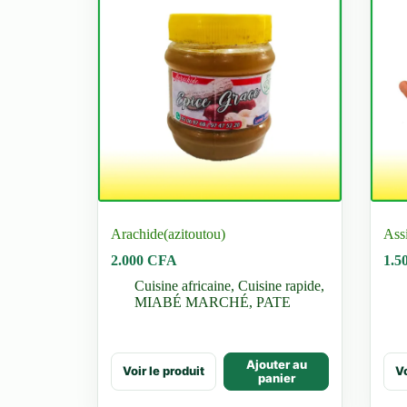
être
être
choisies
choi
sur
sur
la
la
page
pag
du
du
produit
prod
Arachide(azitoutou)
Assi
2.000
CFA
1.5
Cuisine africaine
,
Cuisine rapide
,
MIABÉ MARCHÉ
,
PATE
Ce
Ajouter au
Voir le produit
Vo
prod
panier
a