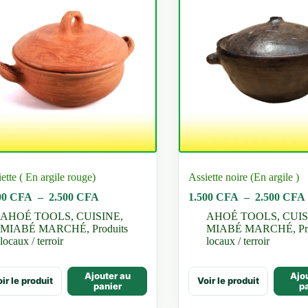
sies
e
uit
ette ( En argile rouge)
Assiette noire (En argile )
Plage
00
CFA
–
2.500
CFA
1.500
CFA
–
2.500
CFA
de
AHOÉ TOOLS
,
CUISINE
,
AHOÉ TOOLS
,
CUIS
prix :
MIABÉ MARCHÉ
,
Produits
MIABÉ MARCHÉ
,
Pr
1.500 CFA
locaux / terroir
locaux / terroir
à
2.500 CFA
Ce
Ajouter au
Ajo
ir le produit
Voir le produit
uit
produit
panier
p
a