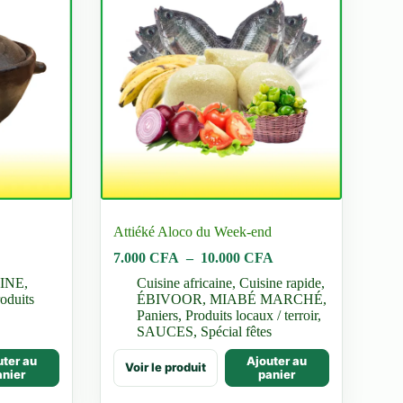
Attiéké Aloco du Week-end
Plage
Plage
7.000
CFA
–
10.000
CFA
de
de
INE
,
Cuisine africaine
,
Cuisine rapide
,
prix :
prix :
oduits
ÉBIVOOR
,
MIABÉ MARCHÉ
,
1.500 CFA
7.000 CFA
Paniers
,
Produits locaux / terroir
,
à
à
SAUCES
,
Spécial fêtes
2.500 CFA
10.000 CFA
Ce
uter au
Ajouter au
Voir le produit
produit
anier
panier
a