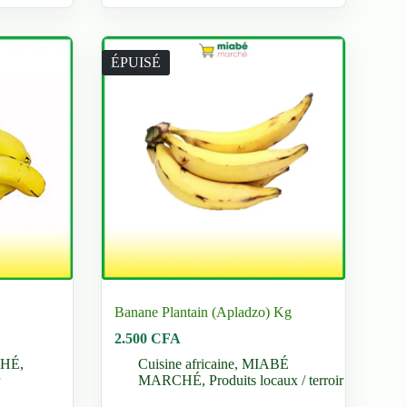
plusieurs
variations.
Les
options
ÉPUISÉ
peuvent
être
choisies
sur
la
page
du
produit
Banane Plantain (Apladzo) Kg
2.500
CFA
CHÉ
,
Cuisine africaine
,
MIABÉ
MARCHÉ
,
Produits locaux / terroir