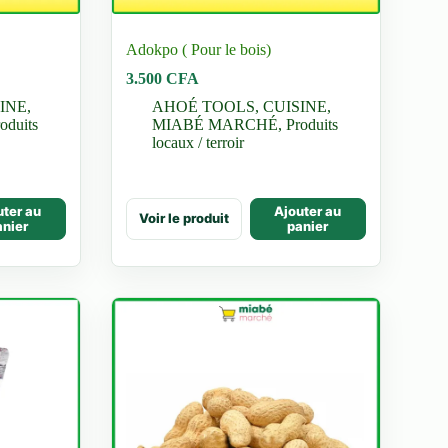
Adokpo ( Pour le bois)
Plage
3.500
CFA
de
INE
,
AHOÉ TOOLS
,
CUISINE
,
prix :
oduits
MIABÉ MARCHÉ
,
Produits
6.000 CFA
locaux / terroir
à
7.500 CFA
uter au
Ajouter au
Voir le produit
anier
panier