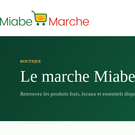
Passer
au
contenu
BOUTIQUE
Le marche Miab
Retrouvez les produits frais, locaux et essentiels dis