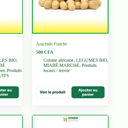
Arachide Fraiche
500
CFA
LES BIO
,
Cuisine africaine
,
LEGUMES BIO
,
BÉ
MIABÉ MARCHÉ
,
Produits
ner
,
Produits
locaux / terroir
UITS
uter au
Ajouter au
Voir le produit
anier
panier