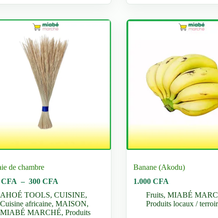
ieurs
plusieurs
ations.
variations.
Les
ons
options
vent
peuvent
être
sies
choisies
sur
la
e
page
du
uit
produit
aie de chambre
Banane (Akodu)
Plage
0
CFA
–
300
CFA
1.000
CFA
de
AHOÉ TOOLS
,
CUISINE
,
Fruits
,
MIABÉ MAR
prix :
Cuisine africaine
,
MAISON
,
Produits locaux / terroir
150 CFA
MIABÉ MARCHÉ
,
Produits
à