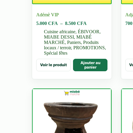
Adémè VIP
Adja
Plage
5.000
CFA
–
8.500
CFA
70
de
Cuisine africaine
,
ÉBIVOOR
,
prix :
MIABE DESSI
,
MIABÉ
5.000 CFA
MARCHÉ
,
Paniers
,
Produits
à
locaux / terroir
,
PROMOTIONS
,
8.500 CFA
Spécial fêtes
Ce
Ce
Ajouter au
Voir le produit
Vo
produit
prod
panier
a
a
plusieurs
plus
variations.
vari
Les
Les
options
opti
peuvent
peu
être
être
choisies
choi
sur
sur
la
la
page
pag
du
du