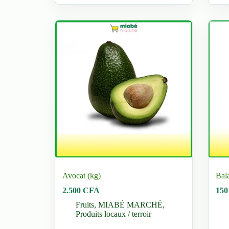
plus
vari
Les
opti
peu
être
choi
sur
la
pag
du
prod
Avocat (kg)
Bal
2.500
CFA
15
Fruits
,
MIABÉ MARCHÉ
,
Produits locaux / terroir