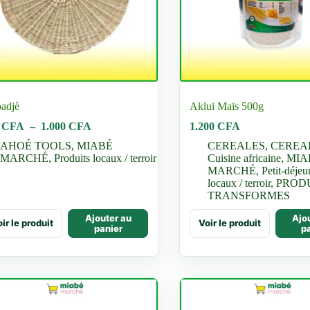
uit
produit
adjè
Aklui Maïs 500g
Plage
0
CFA
–
1.000
CFA
1.200
CFA
de
AHOÉ TOOLS
,
MIABÉ
CEREALES
,
CEREA
prix :
MARCHÉ
,
Produits locaux / terroir
Cuisine africaine
,
MIA
550 CFA
MARCHÉ
,
Petit-déjeu
à
locaux / terroir
,
PROD
1.000 CFA
TRANSFORMES
Ajouter au
Ajo
ir le produit
Voir le produit
uit
panier
p
ieurs
ations.
ons
vent