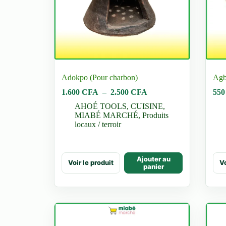
produit
prod
Adokpo (Pour charbon)
Agb
Plage
1.600
CFA
–
2.500
CFA
55
de
AHOÉ TOOLS
,
CUISINE
,
prix :
MIABÉ MARCHÉ
,
Produits
1.600 CFA
locaux / terroir
à
2.500 CFA
Ce
Ce
Ajouter au
Voir le produit
Vo
produit
prod
panier
a
a
plusieurs
plus
variations.
vari
Les
Les
options
opti
peuvent
peu