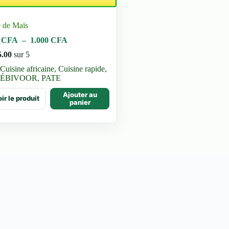
e de Maïs
Plage
0
CFA
–
1.000
CFA
de
5.00
sur 5
prix :
500 CFA
Cuisine africaine
,
Cuisine rapide
,
à
ÉBIVOOR
,
PATE
1.000 CFA
Ajouter au
ir le produit
uit
panier
ieurs
ations.
ons
vent
sies
e
uit