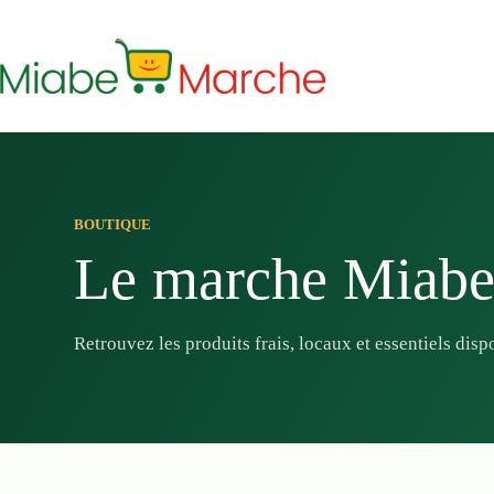
Passer
au
contenu
BOUTIQUE
Le marche Miab
Retrouvez les produits frais, locaux et essentiels dis