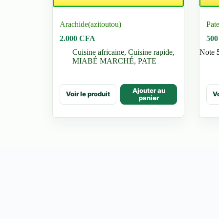
Arachide(azitoutou)
Pat
2.000
CFA
50
Cuisine africaine
,
Cuisine rapide
,
Note
MIABÉ MARCHÉ
,
PATE
Ce
Ajouter au
Voir le produit
Vo
prod
panier
a
plus
vari
Les
opti
peu
être
choi
sur
la
pag
du
prod