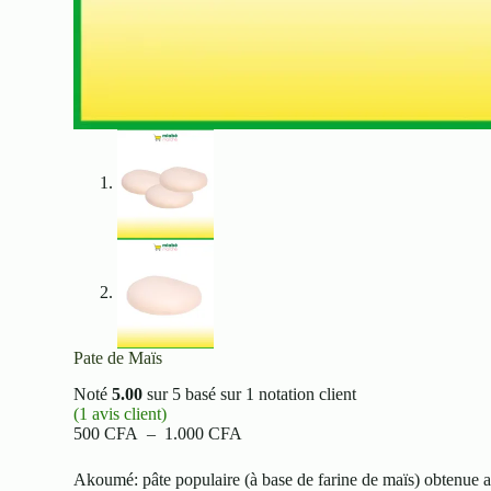
Pate de Maïs
Noté
5.00
sur 5 basé sur
1
notation client
(
1
avis client)
Plage
500
CFA
–
1.000
CFA
de
prix :
Akoumé: pâte populaire (à base de farine de maïs) obtenue a