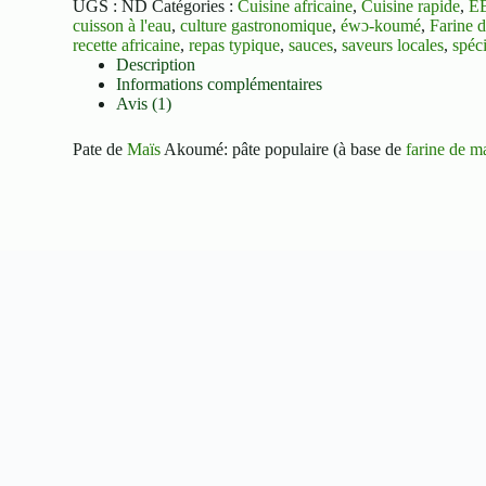
UGS :
ND
Catégories :
Cuisine africaine
,
Cuisine rapide
,
É
cuisson à l'eau
,
culture gastronomique
,
éwɔ-koumé
,
Farine 
recette africaine
,
repas typique
,
sauces
,
saveurs locales
,
spéci
Description
Informations complémentaires
Avis (1)
Pate de
Maïs
Akoumé: pâte populaire (à base de
farine de m