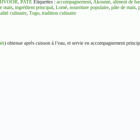
BIVOOR
,
PATE
Étiquettes :
accompagnement
,
Akoumé
,
aliment de ba
de maïs
,
ingrédient principal
,
Lomé
,
nourriture populaire
,
pâte de mais
,
alité culinaire
,
Togo
,
tradition culinaire
aïs
) obtenue après cuisson à l’eau, et servie en accompagnement princip