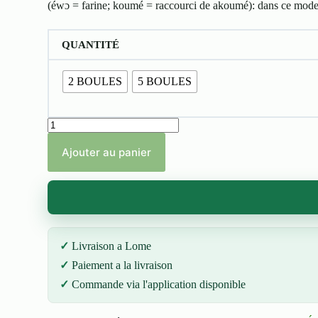
500 CFA
(éwɔ = farine; koumé = raccourci de akoumé): dans ce mode, l
à
1.000 CFA
QUANTITÉ
2 BOULES
5 BOULES
quantité
de
Pate
Ajouter au panier
de
Maïs
Livraison a Lome
Paiement a la livraison
Commande via l'application disponible