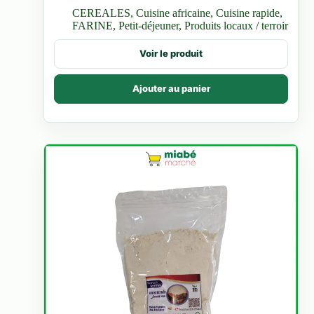
de
CEREALES
,
Cuisine africaine
,
Cuisine rapide
,
prix :
FARINE
,
Petit-déjeuner
,
Produits locaux / terroir
1.500 CFA
à
Ce
Voir le produit
20.000 CFA
produit
a
plusieurs
Ajouter au panier
variations.
Les
options
peuvent
être
choisies
sur
la
page
du
produit