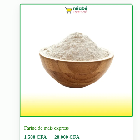
être
choisies
sur
la
page
du
produit
Farine de mais express
Plage
1.500
CFA
–
20.000
CFA