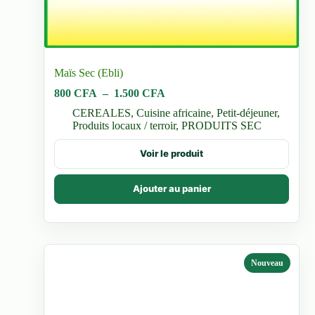
Maïs Sec (Ebli)
Plage
800
CFA
–
1.500
CFA
de
CEREALES
,
Cuisine africaine
,
Petit-déjeuner
,
prix :
Produits locaux / terroir
,
PRODUITS SEC
800 CFA
à
Ce
Voir le produit
1.500 CFA
produit
a
plusieurs
Ajouter au panier
variations.
Les
options
peuvent
être
choisies
Nouveau
sur
la
page
du