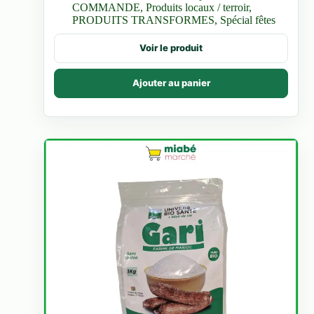
COMMANDE
,
Produits locaux / terroir
,
3.500 CFA
PRODUITS TRANSFORMES
,
Spécial fêtes
Ce
Voir le produit
produit
a
plusieurs
Ajouter au panier
variations.
Les
options
peuvent
être
choisies
sur
la
page
du
produit