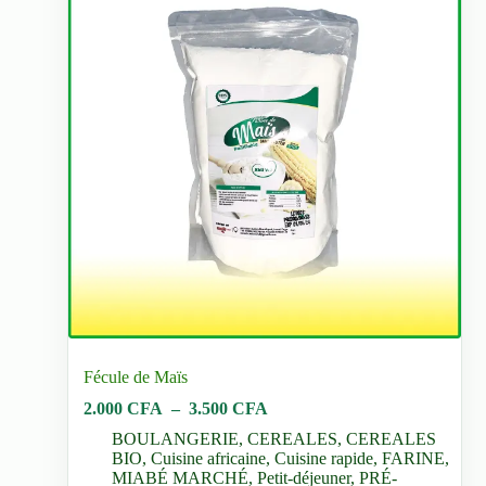
Fécule de Maïs
Plage
2.000
CFA
–
3.500
CFA
de
BOULANGERIE
,
CEREALES
,
CEREALES
prix :
BIO
,
Cuisine africaine
,
Cuisine rapide
,
FARINE
,
2.000 CFA
MIABÉ MARCHÉ
,
Petit-déjeuner
,
PRÉ-
à