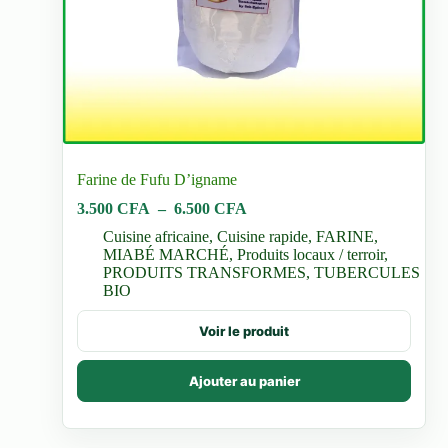
Farine de Fufu D’igname
Plage
3.500
CFA
–
6.500
CFA
de
Cuisine africaine
,
Cuisine rapide
,
FARINE
,
prix :
MIABÉ MARCHÉ
,
Produits locaux / terroir
,
3.500 CFA
PRODUITS TRANSFORMES
,
TUBERCULES
à
BIO
6.500 CFA
Ce
Voir le produit
produit
a
plusieurs
Ajouter au panier
variations.
Les
options
peuvent