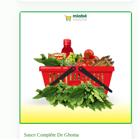
options
peuvent
être
choisies
sur
la
page
du
produit
Sauce Complète De Gboma