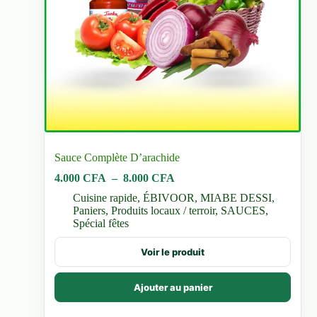
Sauce Complète D’arachide
Plage
4.000
CFA
–
8.000
CFA
de
Cuisine rapide
,
ÉBIVOOR
,
MIABE DESSI
,
prix :
Paniers
,
Produits locaux / terroir
,
SAUCES
,
4.000 CFA
Spécial fêtes
à
8.000 CFA
Ce
Voir le produit
produit
a
plusieurs
Ajouter au panier
variations.
Les