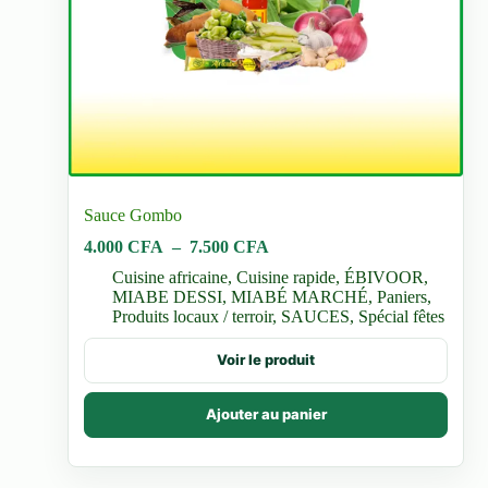
Sauce Gombo
Plage
4.000
CFA
–
7.500
CFA
de
Cuisine africaine
,
Cuisine rapide
,
ÉBIVOOR
,
prix :
MIABE DESSI
,
MIABÉ MARCHÉ
,
Paniers
,
4.000 CFA
Produits locaux / terroir
,
SAUCES
,
Spécial fêtes
à
7.500 CFA
Ce
Voir le produit
produit
a
plusieurs
Ajouter au panier
variations.
Les
options
peuvent