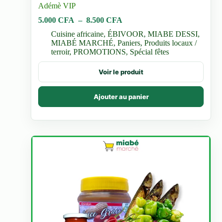
Adémè VIP
Plage
5.000
CFA
–
8.500
CFA
de
Cuisine africaine
,
ÉBIVOOR
,
MIABE DESSI
,
prix :
MIABÉ MARCHÉ
,
Paniers
,
Produits locaux /
5.000 CFA
terroir
,
PROMOTIONS
,
Spécial fêtes
à
8.500 CFA
Ce
Voir le produit
produit
a
plusieurs
Ajouter au panier
variations.
Les
options
peuvent
être
choisies
sur
la
page
du
produit