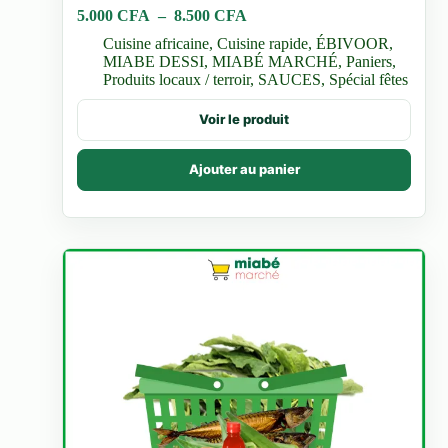
Plage
5.000
CFA
–
8.500
CFA
de
Cuisine africaine
,
Cuisine rapide
,
ÉBIVOOR
,
prix :
MIABE DESSI
,
MIABÉ MARCHÉ
,
Paniers
,
5.000 CFA
Produits locaux / terroir
,
SAUCES
,
Spécial fêtes
à
8.500 CFA
Ce
Voir le produit
produit
a
plusieurs
Ajouter au panier
variations.
Les
options
peuvent
être
choisies
sur
la
page
du
produit