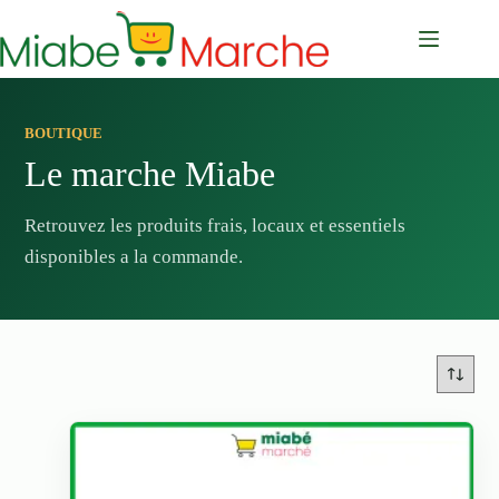
Passer
au
contenu
BOUTIQUE
Le marche Miabe
Retrouvez les produits frais, locaux et essentiels
disponibles a la commande.