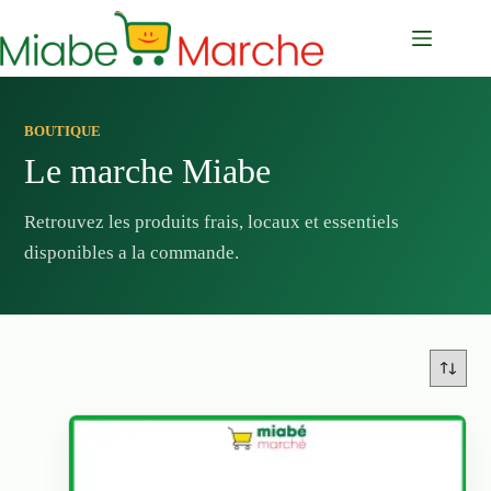
Passer
au
contenu
BOUTIQUE
Le marche Miabe
Retrouvez les produits frais, locaux et essentiels
disponibles a la commande.