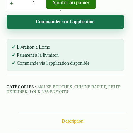
de
Ajouter au panier
Biscuit
au
pain
Commander sur l'application
de
singe
(Alangba)
Livraison a Lome
Paiement a la livraison
Commande via l'application disponible
CATÉGORIES :
AMUSE BOUCHES
,
CUISINE RAPIDE
,
PETIT-
DÉJEUNER
,
POUR LES ENFANTS
Description