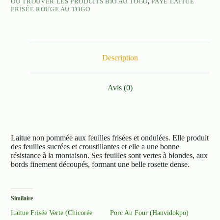
OÙ TROUVER LES PRODUITS BIO AU TOGO
,
PAYÉ LAITUE
FRISÉE ROUGE AU TOGO
Description
Avis (0)
Laitue non pommée aux feuilles frisées et ondulées. Elle produit
des feuilles sucrées et croustillantes et elle a une bonne
résistance à la montaison. Ses feuilles sont vertes à blondes, aux
bords finement découpés, formant une belle rosette dense.
Similaire
Laitue Frisée Verte (Chicorée
Porc Au Four (Hanvidokpo)