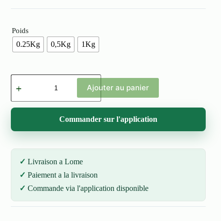
Poids
0.25Kg
0,5Kg
1Kg
quantité
de
Ajouter au panier
Tomate
(Timati)
Commander sur l'application
Livraison a Lome
Paiement a la livraison
Commande via l'application disponible