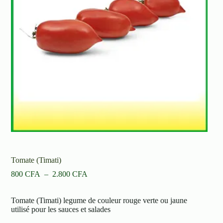
Tomate (Timati)
Plage
800
CFA
–
2.800
CFA
de
prix :
Tomate (Timati) legume de couleur rouge verte ou jaune
800 CFA
utilisé pour les sauces et salades
à
2.800 CFA