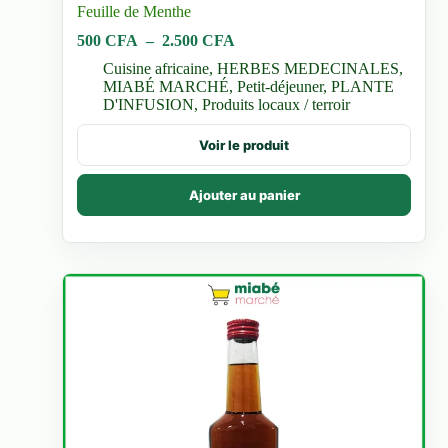
Feuille de Menthe
Plage
500
CFA
–
2.500
CFA
de
Cuisine africaine
,
HERBES MEDECINALES
,
prix :
MIABÉ MARCHÉ
,
Petit-déjeuner
,
PLANTE
500 CFA
D'INFUSION
,
Produits locaux / terroir
à
2.500 CFA
Ce
Voir le produit
produit
a
plusieurs
Ajouter au panier
variations.
Les
options
peuvent
être
choisies
sur
la
page
du
produit