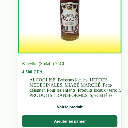
Kpévika (Sodabi) 75Cl
4.500
CFA
ALCOOLISE
,
Boissons locales
,
HERBES
MEDECINALES
,
MIABÉ MARCHÉ
,
Petit-
déjeuner
,
Pour les enfants
,
Produits locaux / terroir
,
PRODUITS TRANSFORMES
,
Spécial fêtes
Voir le produit
Ajouter au panier