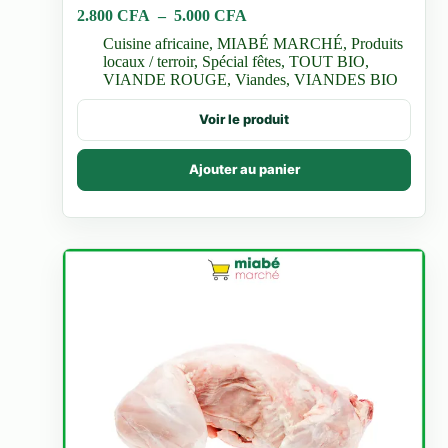
Plage
2.800
CFA
–
5.000
CFA
de
Cuisine africaine
,
MIABÉ MARCHÉ
,
Produits
prix :
locaux / terroir
,
Spécial fêtes
,
TOUT BIO
,
2.800 CFA
VIANDE ROUGE
,
Viandes
,
VIANDES BIO
à
5.000 CFA
Ce
Voir le produit
produit
a
plusieurs
Ajouter au panier
variations.
Les
options
peuvent
être
choisies
sur
la
page
du
produit