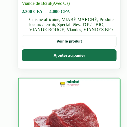
Viande de Bœuf(Avec Os)
Plage
2.300
CFA
–
4.000
CFA
de
Cuisine africaine
,
MIABÉ MARCHÉ
,
Produits
prix :
locaux / terroir
,
Spécial fêtes
,
TOUT BIO
,
2.300 CFA
VIANDE ROUGE
,
Viandes
,
VIANDES BIO
à
4.000 CFA
Ce
Voir le produit
produit
a
plusieurs
Ajouter au panier
variations.
Les
options
peuvent
être
choisies
sur
la
page
du
produit