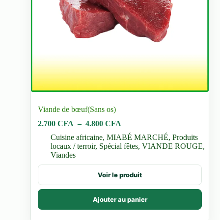
Viande de bœuf(Sans os)
Plage
2.700
CFA
–
4.800
CFA
de
Cuisine africaine
,
MIABÉ MARCHÉ
,
Produits
prix :
locaux / terroir
,
Spécial fêtes
,
VIANDE ROUGE
,
2.700 CFA
Viandes
à
4.800 CFA
Ce
Voir le produit
produit
a
plusieurs
Ajouter au panier
variations.
Les