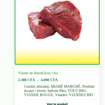
du
produit
Viande de Bœuf(Avec Os)
Plage
2.300
CFA
–
4.000
CFA
de
Cuisine africaine
,
MIABÉ MARCHÉ
,
Produits
prix :
locaux / terroir
,
Spécial fêtes
,
TOUT BIO
,
2.300 CFA
VIANDE ROUGE
,
Viandes
,
VIANDES BIO
à
4.000 CFA
Ce
Voir le produit