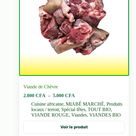
Viande de Chèvre
Plage
2.800
CFA
–
5.000
CFA
de
Cuisine africaine
,
MIABÉ MARCHÉ
,
Produits
prix :
locaux / terroir
,
Spécial fêtes
,
TOUT BIO
,
2.800 CFA
VIANDE ROUGE
,
Viandes
,
VIANDES BIO
à
5.000 CFA
Ce
Voir le produit
produit
a