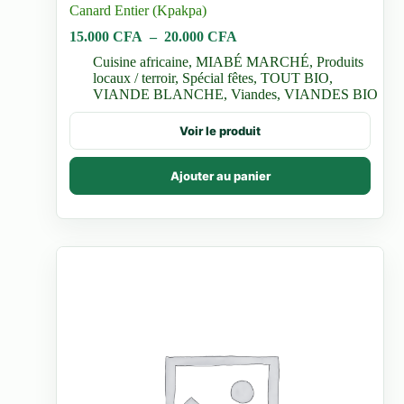
Canard Entier (Kpakpa)
Plage
15.000
CFA
–
20.000
CFA
de
Cuisine africaine
,
MIABÉ MARCHÉ
,
Produits
prix :
locaux / terroir
,
Spécial fêtes
,
TOUT BIO
,
15.000 CFA
VIANDE BLANCHE
,
Viandes
,
VIANDES BIO
à
20.000 CFA
Ce
Voir le produit
produit
a
plusieurs
Ajouter au panier
variations.
Les
options
peuvent
être
choisies
sur
la
page
du
produit