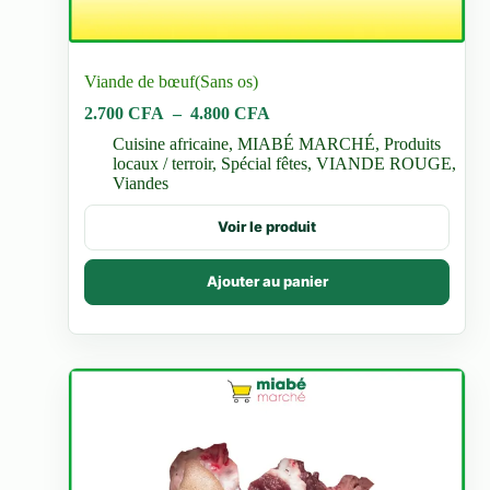
Viande de bœuf(Sans os)
Plage
2.700
CFA
–
4.800
CFA
de
Cuisine africaine
,
MIABÉ MARCHÉ
,
Produits
prix :
locaux / terroir
,
Spécial fêtes
,
VIANDE ROUGE
,
2.700 CFA
Viandes
à
4.800 CFA
Ce
Voir le produit
produit
a
plusieurs
Ajouter au panier
variations.
Les
options
peuvent
être
choisies
sur
la
page
du
produit