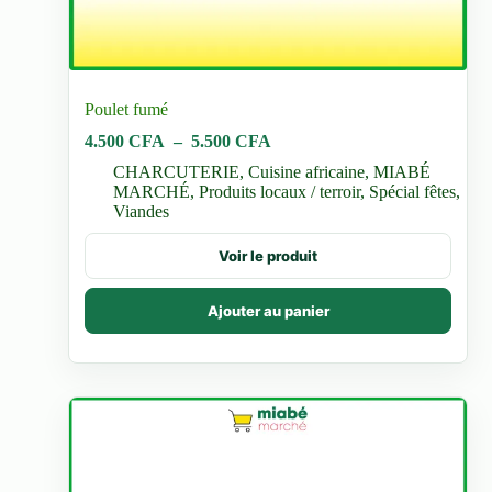
Poulet fumé
Plage
4.500
CFA
–
5.500
CFA
de
CHARCUTERIE
,
Cuisine africaine
,
MIABÉ
prix :
MARCHÉ
,
Produits locaux / terroir
,
Spécial fêtes
,
4.500 CFA
Viandes
à
5.500 CFA
Ce
Voir le produit
produit
a
plusieurs
Ajouter au panier
variations.
Les
options
peuvent
être
choisies
sur
la
page