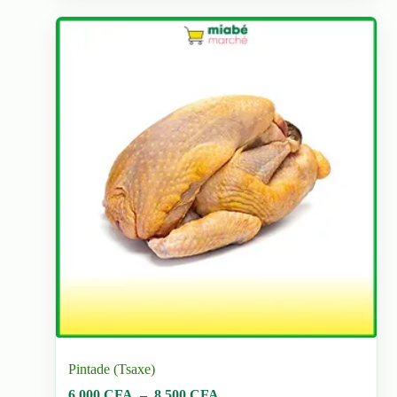
Pintade (Tsaxe)
Plage
6.000
CFA
–
8.500
CFA