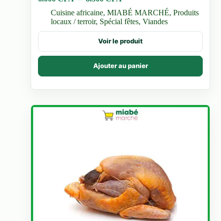
de
Cuisine africaine
,
MIABÉ MARCHÉ
,
Produits
prix :
locaux / terroir
,
Spécial fêtes
,
Viandes
6.000 CFA
à
Ce
Voir le produit
8.500 CFA
produit
a
plusieurs
Ajouter au panier
variations.
Les
options
peuvent
être
choisies
sur
la
page
du
produit