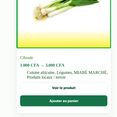
Ciboule
Plage
1.000
CFA
–
3.000
CFA
de
Cuisine africaine
,
Légumes
,
MIABÉ MARCHÉ
,
prix :
Produits locaux / terroir
1.000 CFA
à
Ce
Voir le produit
3.000 CFA
produit
a
plusieurs
Ajouter au panier
variations.
Les
options