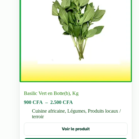
Basilic Vert en Botte(b), Kg
Plage
900
CFA
–
2.500
CFA
de
Cuisine africaine
,
Légumes
,
Produits locaux /
prix :
terroir
900 CFA
à
Ce
Voir le produit
2.500 CFA
produit
a