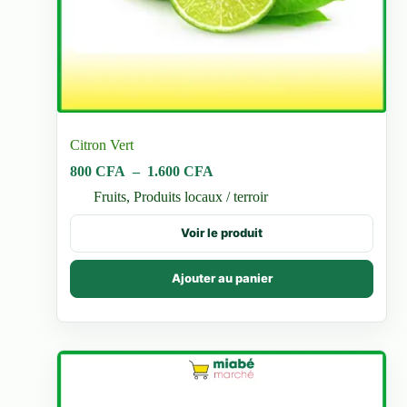
Citron Vert
Plage
800
CFA
–
1.600
CFA
de
Fruits
,
Produits locaux / terroir
prix :
800 CFA
Ce
Voir le produit
à
produit
1.600 CFA
a
plusieurs
Ajouter au panier
variations.
Les
options
peuvent
être
choisies
sur
la