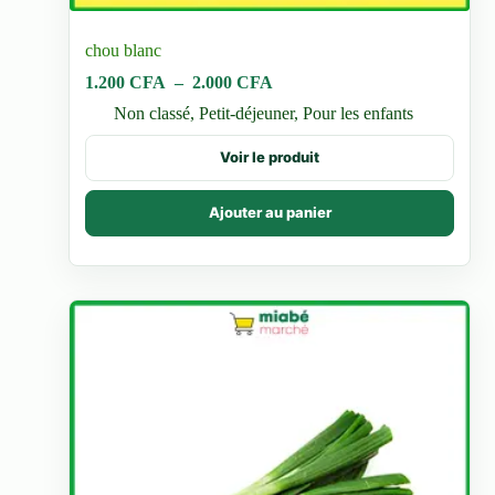
chou blanc
Plage
1.200
CFA
–
2.000
CFA
de
Non classé
,
Petit-déjeuner
,
Pour les enfants
prix :
1.200 CFA
Ce
Voir le produit
à
produit
2.000 CFA
a
plusieurs
Ajouter au panier
variations.
Les
options
peuvent
être
choisies
sur
la
page
du
produit