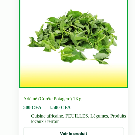
Adémè (Corète Potagère) 1Kg
Plage
500
CFA
–
1.500
CFA
de
Cuisine africaine
,
FEUILLES
,
Légumes
,
Produits
prix :
locaux / terroir
500 CFA
à
Ce
Voir le produit
1.500 CFA
produit