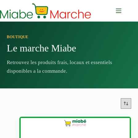
Passer
au
contenu
BOUTIQUE
Le marche Miabe
Retrouvez les produits frais, locaux et essentiels
disponibles a la commande.