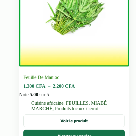
Feuille De Manioc
Plage
1.300
CFA
–
2.200
CFA
de
Note
5.00
sur 5
prix :
1.300 CFA
Cuisine africaine
,
FEUILLES
,
MIABÉ
à
MARCHÉ
,
Produits locaux / terroir
2.200 CFA
Ce
Voir le produit
produit
a
plusieurs
Ajouter au panier