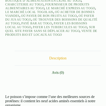
BOUTIQUE D’ALIMENTATION EN LIGNE AU TOGO
,
CHARCUTERIE AU TOGO
,
FOURNISSEUR DE PRODUITS
ALIMENTAIRES AU TOGO
,
LE MARCHÉ EXPRESS AU TOGO
,
LE MARCHÉ LOCAL TOGOLAIS
,
OÙ ACHETER DE BONNES
VIANDES
,
OÙ PAYER DE BON FRUITS AU TOGO
,
OÙ PAYER
DU JUS AU TOGO
,
OÙ TROUVER DES BOISSONS DE QUALITÉ
AU TOGO
,
PAYÉ BAR AU TOGO
,
PAYER LES BOISSONS
LOCAL AU TOGO
,
PAYER LES TUBERCULES AU TOGO
,
SUR
QUEL SITE PAYER SANS SE DÉPLACER AU TOGO
,
VENTE DE
PRODUITS BIO ET LOCAUX AU TOGO
Description
Avis (0)
Le poisson s’impose comme l’une des meilleures sources de
protéines: il contient les neuf acides aminés essentiels à notre
organisme.