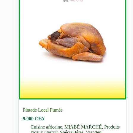
Pintade Local Fumée
9.000
CFA
Cuisine africaine
,
MIABÉ MARCHÉ
,
Produits
locaux / terroir
,
Spécial fêtes
,
Viandes