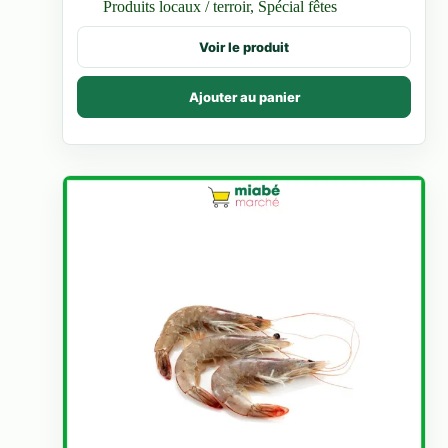
Produits locaux / terroir
,
Spécial fêtes
4.000 CFA
à
Ce
Voir le produit
8.000 CFA
produit
a
plusieurs
Ajouter au panier
variations.
Les
options
peuvent
être
choisies
sur
la
page
du
produit