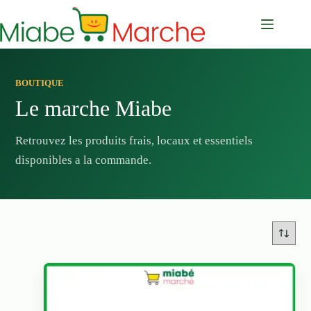
Passer
au
contenu
BOUTIQUE
Le marche Miabe
Retrouvez les produits frais, locaux et essentiels
disponibles a la commande.