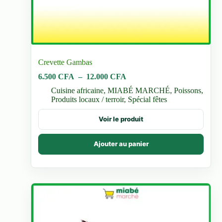
Crevette Gambas
Plage
6.500
CFA
–
12.000
CFA
de
Cuisine africaine
,
MIABÉ MARCHÉ
,
Poissons
,
prix :
Produits locaux / terroir
,
Spécial fêtes
6.500 CFA
à
Ce
Voir le produit
12.000 CFA
produit
a
plusieurs
Ajouter au panier
variations.
Les
options
peuvent
être
choisies
sur
la
page