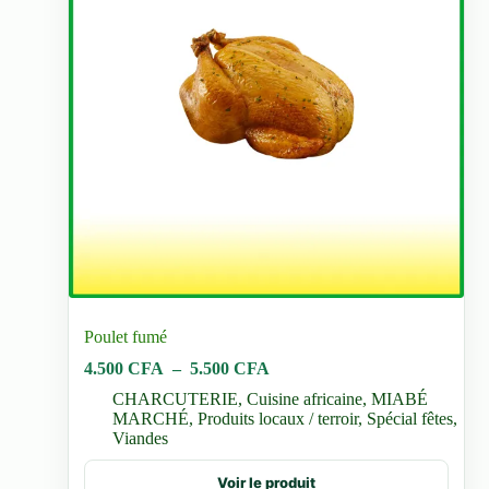
du
produit
Poulet fumé
Plage
4.500
CFA
–
5.500
CFA
de
CHARCUTERIE
,
Cuisine africaine
,
MIABÉ
prix :
MARCHÉ
,
Produits locaux / terroir
,
Spécial fêtes
,
4.500 CFA
Viandes
à
5.500 CFA
Ce
Voir le produit
produit