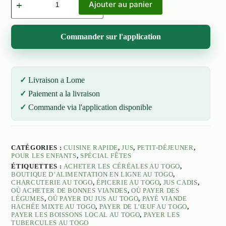
de
Ajouter au panier
Cadie's
Jus
Cocktail
Commander sur l'application
250ml
Livraison a Lome
Paiement a la livraison
Commande via l'application disponible
CATÉGORIES :
CUISINE RAPIDE
,
JUS
,
PETIT-DÉJEUNER
,
POUR LES ENFANTS
,
SPÉCIAL FÊTES
ÉTIQUETTES :
ACHETER LES CÉRÉALES AU TOGO
,
BOUTIQUE D’ALIMENTATION EN LIGNE AU TOGO
,
CHARCUTERIE AU TOGO
,
ÉPICERIE AU TOGO
,
JUS CADIS
,
OÙ ACHETER DE BONNES VIANDES
,
OÙ PAYER DES
LÉGUMES
,
OÙ PAYER DU JUS AU TOGO
,
PAYÉ VIANDE
HACHÉE MIXTE AU TOGO
,
PAYER DE L’ŒUF AU TOGO
,
PAYER LES BOISSONS LOCAL AU TOGO
,
PAYER LES
TUBERCULES AU TOGO