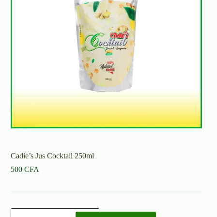
Cadie’s Jus Cocktail 250ml
500
CFA
quantité