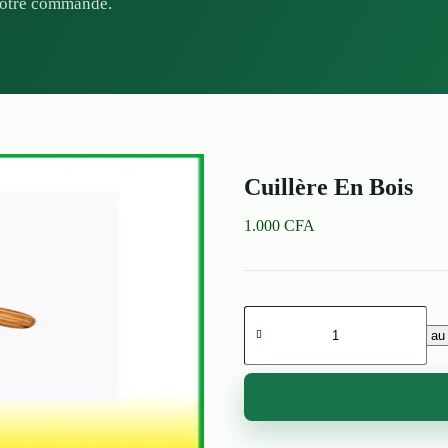
 votre commande.
Cuillère En Bois
1.000
CFA
quantité
de
Ajouter au
Cuillère
En
Bois