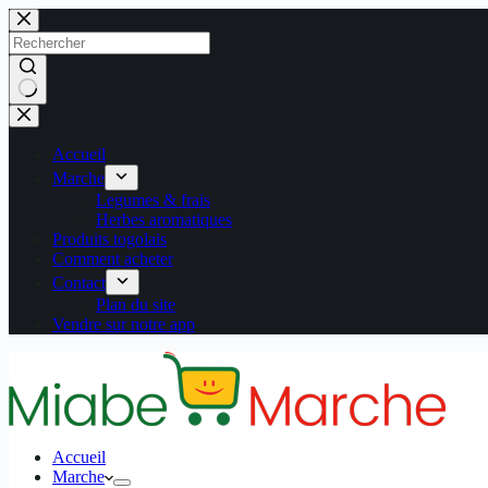
Passer
au
contenu
Aucun
résultat
Accueil
Marche
Legumes & frais
Herbes aromatiques
Produits togolais
Comment acheter
Contact
Plan du site
Vendre sur notre app
Accueil
Marche