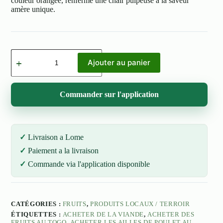
couleur orangée, renferme une chair pulpeuse à la saveur
amère unique.
quantité
de
Ajouter au panier
Pamplemousse
(kg)
Commander sur l'application
Livraison a Lome
Paiement a la livraison
Commande via l'application disponible
CATÉGORIES :
FRUITS
,
PRODUITS LOCAUX / TERROIR
ÉTIQUETTES :
ACHETER DE LA VIANDE
,
ACHETER DES
FRUITS AU TOGO
,
ACHETER LES AILLES DE POULET AU