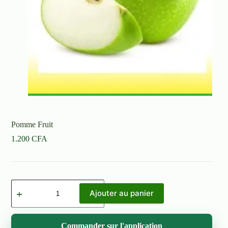
Pomme Fruit
1.200
CFA
quantité
de
Ajouter au panier
Pomme
Fruit
Commander sur l'application