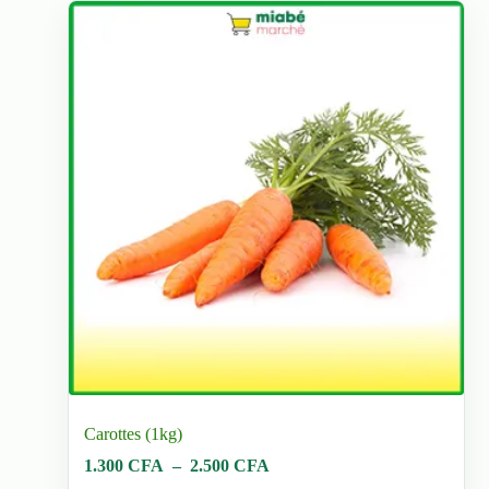
être
choisies
sur
la
page
du
produit
Carottes (1kg)
Plage
1.300
CFA
–
2.500
CFA
de