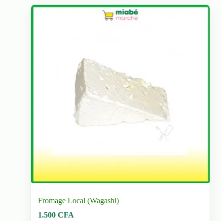
être
choisies
sur
la
page
du
produit
Fromage Local (Wagashi)
1.500
CFA