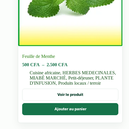
Feuille de Menthe
Plage
500
CFA
–
2.500
CFA
de
Cuisine africaine
,
HERBES MEDECINALES
,
prix :
MIABÉ MARCHÉ
,
Petit-déjeuner
,
PLANTE
500 CFA
D'INFUSION
,
Produits locaux / terroir
à
2.500 CFA
Ce
Voir le produit
produit
a
plusieurs
Ajouter au panier
variations.
Les
options
peuvent