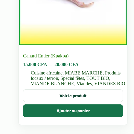
Canard Entier (Kpakpa)
Plage
15.000
CFA
–
20.000
CFA
de
Cuisine africaine
,
MIABÉ MARCHÉ
,
Produits
prix :
locaux / terroir
,
Spécial fêtes
,
TOUT BIO
,
15.000 CFA
VIANDE BLANCHE
,
Viandes
,
VIANDES BIO
à
20.000 CFA
Ce
Voir le produit
produit
a
plusieurs
Ajouter au panier
variations.
Les
options
peuvent