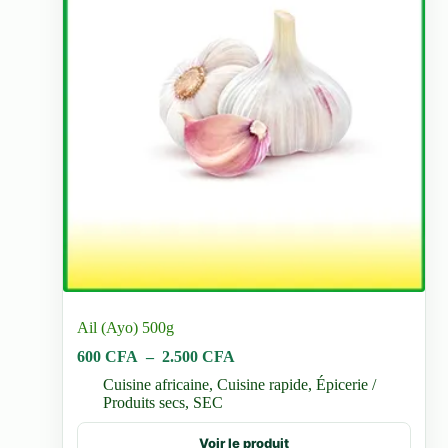
Ail (Ayo) 500g
Plage
600
CFA
–
2.500
CFA
de
Cuisine africaine
,
Cuisine rapide
,
Épicerie /
prix :
Produits secs
,
SEC
600 CFA
à
Ce
Voir le produit
2.500 CFA
produit