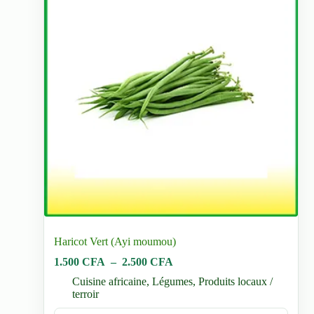
Haricot Vert (Ayi moumou)
Plage
1.500
CFA
–
2.500
CFA
de
Cuisine africaine
,
Légumes
,
Produits locaux /
prix :
terroir
1.500 CFA
à
Ce