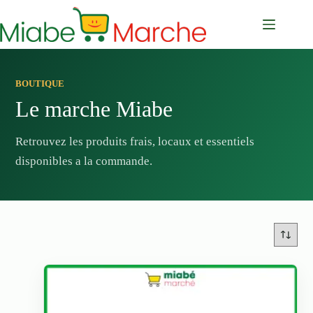
Passer
au
contenu
BOUTIQUE
Le marche Miabe
Retrouvez les produits frais, locaux et essentiels
disponibles a la commande.