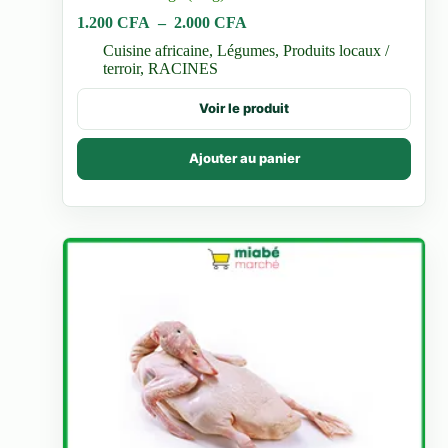
Plage
1.200
CFA
–
2.000
CFA
de
Cuisine africaine
,
Légumes
,
Produits locaux /
prix :
terroir
,
RACINES
1.200 CFA
à
Ce
Voir le produit
2.000 CFA
produit
a
plusieurs
Ajouter au panier
variations.
Les
options
peuvent
être
choisies
sur
la
page
du
produit