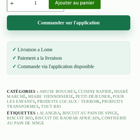
de
Ajouter au panier
Biscuit
au
pain
Commander sur l'application
de
singe
et
au
gingembre
Livraison a Lome
Paiement a la livraison
Commande via l'application disponible
CATÉGORIES :
AMUSE BOUCHES
,
CUISINE RAPIDE
,
MIABÉ
MARCHÉ
,
MIABE VIENNOISERIE
,
PETIT-DÉJEUNER
,
POUR
LES ENFANTS
,
PRODUITS LOCAUX / TERROIR
,
PRODUITS
TRANSFORMES
,
TOUT BIO
ÉTIQUETTES :
ALANGBA
,
BISCUIT AU PAIN DE SINGE
,
BISCUIT BIO
,
BISCUIT DE BAOBAB AFRICAIN
,
CONFISERIE
AU PAIN DE SINGE