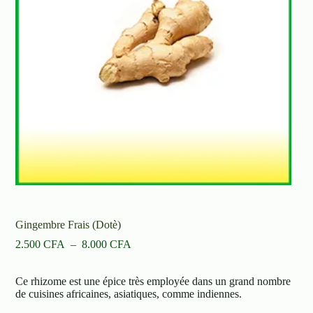
Gingembre Frais (Dotè)
Plage
2.500
CFA
–
8.000
CFA
de
prix :
Ce rhizome est une épice très employée dans un grand nombre
2.500 CFA
de cuisines africaines, asiatiques, comme indiennes.
à
8.000 CFA