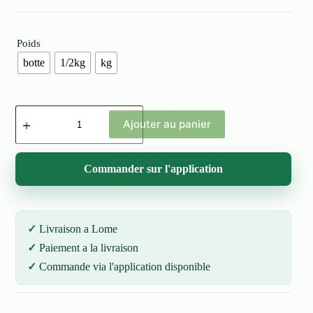
Poids
botte
1/2kg
kg
quantité
de
Ajouter au panier
Gingembre
Frais
(Dotè)
Commander sur l'application
Livraison a Lome
Paiement a la livraison
Commande via l'application disponible