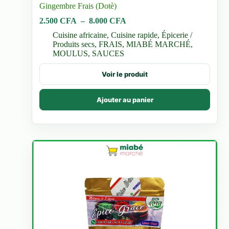
Gingembre Frais (Dotè)
Plage
2.500
CFA
–
8.000
CFA
de
Cuisine africaine
,
Cuisine rapide
,
Épicerie /
prix :
Produits secs
,
FRAIS
,
MIABÉ MARCHÉ
,
2.500 CFA
MOULUS
,
SAUCES
à
8.000 CFA
Ce
Voir le produit
produit
a
plusieurs
Ajouter au panier
variations.
Les
options
peuvent
être
choisies
sur
la
page
du
produit