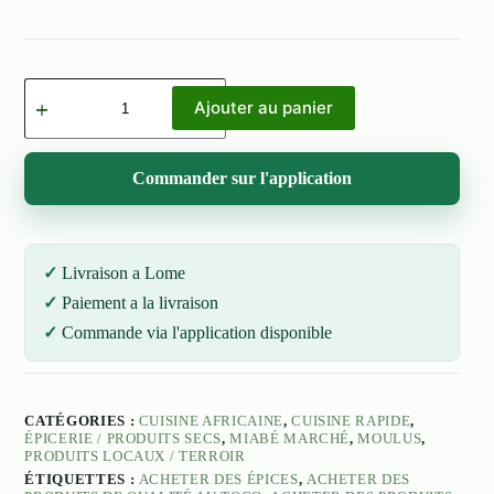
quantité
de
Ajouter au panier
Piments
de
barbecue
Commander sur l'application
Livraison a Lome
Paiement a la livraison
Commande via l'application disponible
CATÉGORIES :
CUISINE AFRICAINE
,
CUISINE RAPIDE
,
ÉPICERIE / PRODUITS SECS
,
MIABÉ MARCHÉ
,
MOULUS
,
PRODUITS LOCAUX / TERROIR
ÉTIQUETTES :
ACHETER DES ÉPICES
,
ACHETER DES