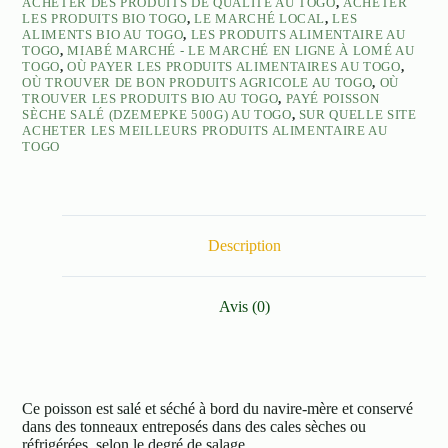
ACHETER DES PRODUITS DE QUALITÉ AU TOGO
,
ACHETER
LES PRODUITS BIO TOGO
,
LE MARCHÉ LOCAL
,
LES
ALIMENTS BIO AU TOGO
,
LES PRODUITS ALIMENTAIRE AU
TOGO
,
MIABÉ MARCHÉ - LE MARCHÉ EN LIGNE À LOMÉ AU
TOGO
,
OÙ PAYER LES PRODUITS ALIMENTAIRES AU TOGO
,
OÙ TROUVER DE BON PRODUITS AGRICOLE AU TOGO
,
OÙ
TROUVER LES PRODUITS BIO AU TOGO
,
PAYÉ POISSON
SÈCHE SALÉ (DZEMEPKE 500G) AU TOGO
,
SUR QUELLE SITE
ACHETER LES MEILLEURS PRODUITS ALIMENTAIRE AU
TOGO
Description
Avis (0)
Ce poisson est salé et séché à bord du navire-mère et conservé
dans des tonneaux entreposés dans des cales sèches ou
réfrigérées, selon le degré de salage.