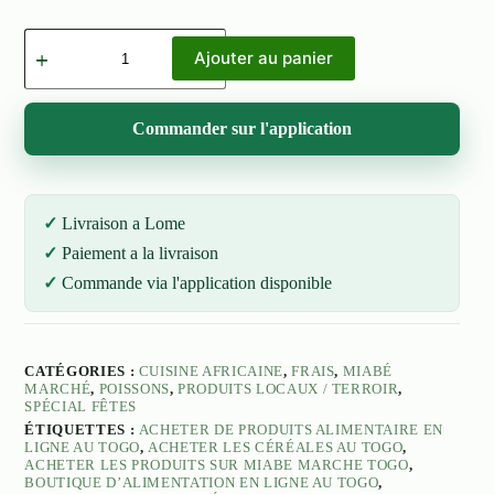
quantité
de
Ajouter au panier
Tilapia
Frais
1kg
Commander sur l'application
Livraison a Lome
Paiement a la livraison
Commande via l'application disponible
CATÉGORIES :
CUISINE AFRICAINE
,
FRAIS
,
MIABÉ
MARCHÉ
,
POISSONS
,
PRODUITS LOCAUX / TERROIR
,
SPÉCIAL FÊTES
ÉTIQUETTES :
ACHETER DE PRODUITS ALIMENTAIRE EN
LIGNE AU TOGO
,
ACHETER LES CÉRÉALES AU TOGO
,
ACHETER LES PRODUITS SUR MIABE MARCHE TOGO
,
BOUTIQUE D’ALIMENTATION EN LIGNE AU TOGO
,