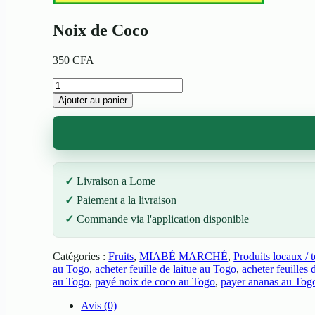
Noix de Coco
350
CFA
quantité
de
Ajouter au panier
Noix
de
Coco
Livraison a Lome
Paiement a la livraison
Commande via l'application disponible
Catégories :
Fruits
,
MIABÉ MARCHÉ
,
Produits locaux / t
au Togo
,
acheter feuille de laitue au Togo
,
acheter feuille
au Togo
,
payé noix de coco au Togo
,
payer ananas au Tog
Avis (0)