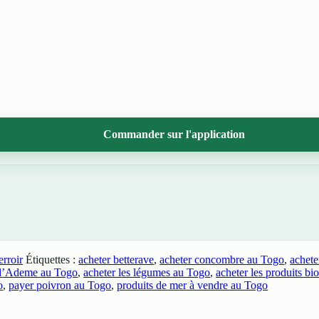
Commander sur l'application
erroir
Étiquettes :
acheter betterave
,
acheter concombre au Togo
,
achete
s d’Ademe au Togo
,
acheter les légumes au Togo
,
acheter les produits bi
o
,
payer poivron au Togo
,
produits de mer à vendre au Togo