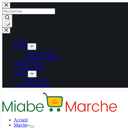
Passer
au
contenu
Aucun
résultat
Accueil
Marche
Legumes & frais
Herbes aromatiques
Produits togolais
Comment acheter
Contact
Plan du site
Vendre sur notre app
Accueil
Marche