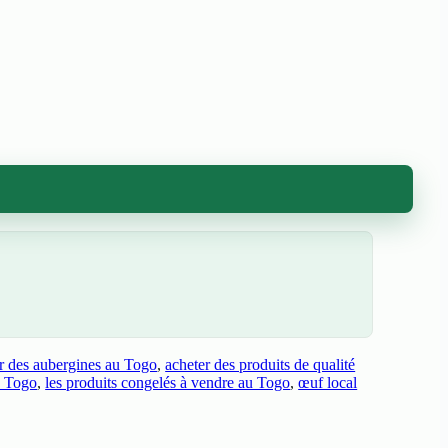
r des aubergines au Togo
,
acheter des produits de qualité
o Togo
,
les produits congelés à vendre au Togo
,
œuf local