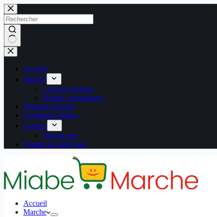
Passer
au
contenu
Aucun
résultat
Accueil
Marche
Legumes & frais
Herbes aromatiques
Produits togolais
Comment acheter
Contact
Plan du site
Vendre sur notre app
Accueil
Marche