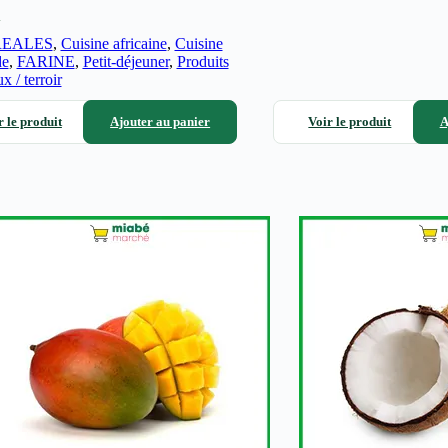
A
REALES
,
Cuisine africaine
,
Cuisine
de
,
FARINE
,
Petit-déjeuner
,
Produits
x / terroir
r le produit
Ajouter au panier
Voir le produit
A