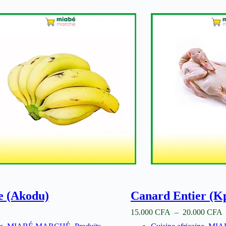
e (Akodu)
Canard Entier (K
P
A
15.000
CFA
–
20.000
CFA
d