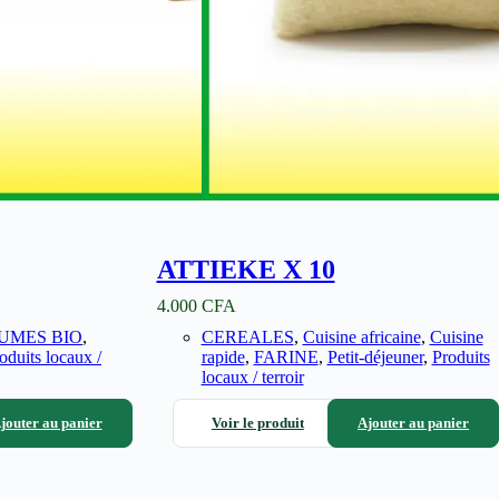
ATTIEKE X 10
4.000
CFA
UMES BIO
,
CEREALES
,
Cuisine africaine
,
Cuisine
oduits locaux /
rapide
,
FARINE
,
Petit-déjeuner
,
Produits
locaux / terroir
jouter au panier
Voir le produit
Ajouter au panier