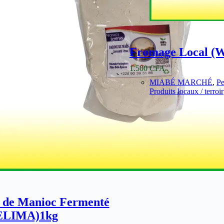
Fromage Local (W
1.500
CFA
MIABÉ MARCHÉ
,
Pe
Produits locaux / terroir
 de Manioc Fermenté
ELIMA)1kg