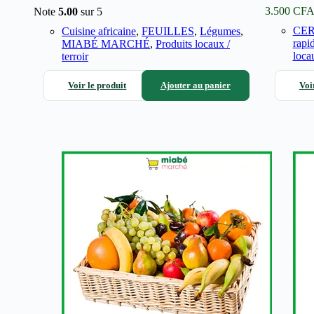
3.500
CF
Note
5.00
sur 5
CE
Cuisine africaine
,
FEUILLES
,
Légumes
,
rapi
MIABÉ MARCHÉ
,
Produits locaux /
locau
terroir
Voir le produit
Ajouter au panier
Voi