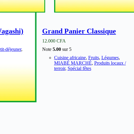
agashi)
Grand Panier Classique
12.000
CFA
tit-déjeuner
,
Note
5.00
sur 5
Cuisine africaine
,
Fruits
,
Légumes
,
MIABÉ MARCHÉ
,
Produits locaux /
terroir
,
Spécial fêtes