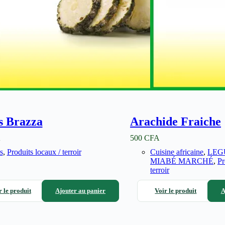
s Brazza
Arachide Fraiche
A
500
CFA
s
,
Produits locaux / terroir
Cuisine africaine
,
LEG
MIABÉ MARCHÉ
,
Pr
terroir
r le produit
Ajouter au panier
Voir le produit
A