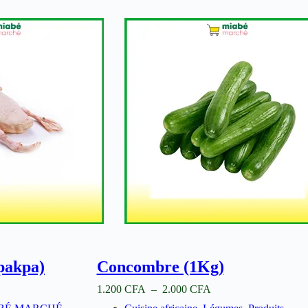
pakpa)
Concombre (1Kg)
lage
Plage
1.200
CFA
–
2.000
CFA
e
de