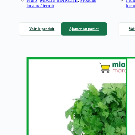
Fruits
,
MIABÉ MARCHÉ
,
Produits
Fruit
locaux / terroir
locau
Voir le produit
Ajouter au panier
Voi