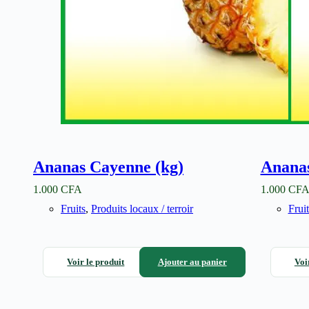
Ananas Cayenne (kg)
Anana
1.000
CFA
1.000
CF
Fruits
,
Produits locaux / terroir
Fruit
Voir le produit
Ajouter au panier
Voi