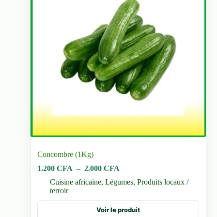
du
produit
Concombre (1Kg)
Plage
1.200
CFA
–
2.000
CFA
de
Cuisine africaine
,
Légumes
,
Produits locaux /
prix :
terroir
1.200 CFA
à
Ce
Voir le produit
2.000 CFA
produit