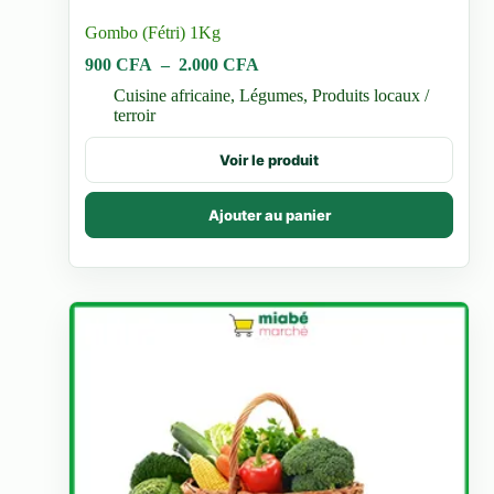
Gombo (Fétri) 1Kg
Plage
900
CFA
–
2.000
CFA
de
Cuisine africaine
,
Légumes
,
Produits locaux /
prix :
terroir
900 CFA
à
Ce
Voir le produit
2.000 CFA
produit
a
plusieurs
Ajouter au panier
variations.
Les
options
peuvent
être
choisies
sur
la
page
du
produit