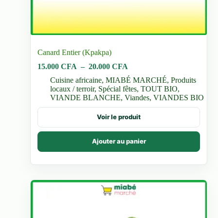
Canard Entier (Kpakpa)
Plage
15.000
CFA
–
20.000
CFA
de
Cuisine africaine
,
MIABÉ MARCHÉ
,
Produits
prix :
locaux / terroir
,
Spécial fêtes
,
TOUT BIO
,
15.000 CFA
VIANDE BLANCHE
,
Viandes
,
VIANDES BIO
à
20.000 CFA
Ce
Voir le produit
produit
a
plusieurs
Ajouter au panier
variations.
Les
options
peuvent
être
choisies
sur
la
page