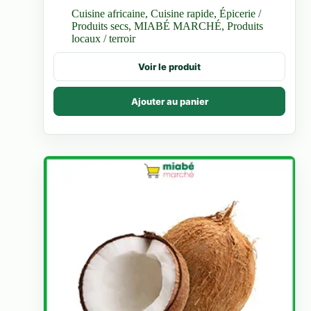
de
Cuisine africaine
,
Cuisine rapide
,
Épicerie /
prix :
Produits secs
,
MIABÉ MARCHÉ
,
Produits
800 CFA
locaux / terroir
à
2.500 CFA
Ce
Voir le produit
produit
a
plusieurs
Ajouter au panier
variations.
Les
options
peuvent
être
choisies
sur
la
page
du
produit