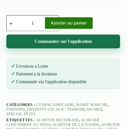
quantité
de
Ajouter au panier
Poisson
Salé
200g
Commander sur l'application
(Lanhonhoin)
Livraison a Lome
Paiement a la livraison
Commande via l'application disponible
CATÉGORIES :
CUISINE AFRICAINE
,
MIABÉ MARCHÉ
,
POISSONS
,
PRODUITS LOCAUX / TERROIR
,
SECHES
,
SPÉCIAL FÊTES
ÉTIQUETTES :
ACHETER BETTERAVE
,
ACHETER
CONCOMBRE AU TOGO
,
ACHETER DE LA VIANDE
,
ACHETER