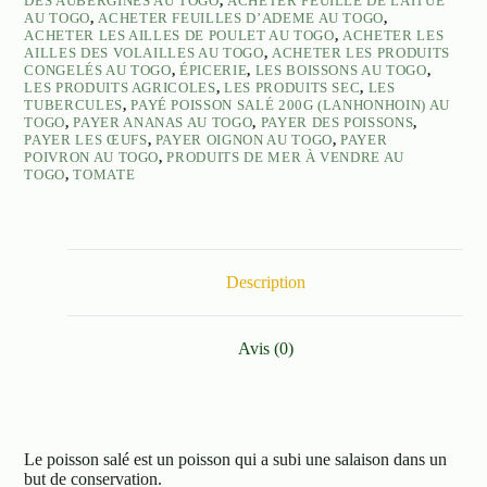
DES AUBERGINES AU TOGO
,
ACHETER FEUILLE DE LAITUE
AU TOGO
,
ACHETER FEUILLES D’ADEME AU TOGO
,
ACHETER LES AILLES DE POULET AU TOGO
,
ACHETER LES
AILLES DES VOLAILLES AU TOGO
,
ACHETER LES PRODUITS
CONGELÉS AU TOGO
,
ÉPICERIE
,
LES BOISSONS AU TOGO
,
LES PRODUITS AGRICOLES
,
LES PRODUITS SEC
,
LES
TUBERCULES
,
PAYÉ POISSON SALÉ 200G (LANHONHOIN) AU
TOGO
,
PAYER ANANAS AU TOGO
,
PAYER DES POISSONS
,
PAYER LES ŒUFS
,
PAYER OIGNON AU TOGO
,
PAYER
POIVRON AU TOGO
,
PRODUITS DE MER À VENDRE AU
TOGO
,
TOMATE
Description
Avis (0)
Le poisson salé est un poisson qui a subi une salaison dans un
but de conservation.